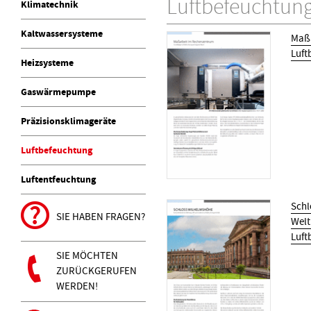
Luftbefeuchtun
Klimatechnik
Kaltwassersysteme
Maßa
Luft
Heizsysteme
Gaswärmepumpe
Präzisionsklimageräte
Luftbefeuchtung
Luftentfeuchtung
Schl
SIE HABEN FRAGEN?
Welt
Luft
SIE MÖCHTEN
ZURÜCKGERUFEN
WERDEN!