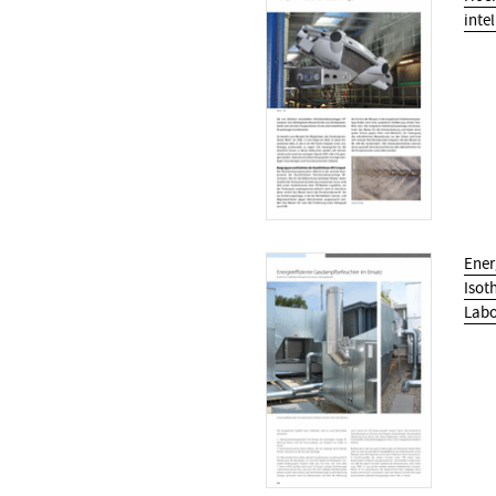
inte
Ener
Isot
Lab