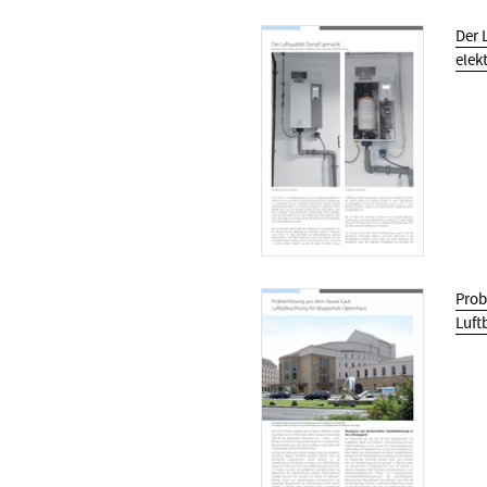
Der 
elek
Prob
Luft