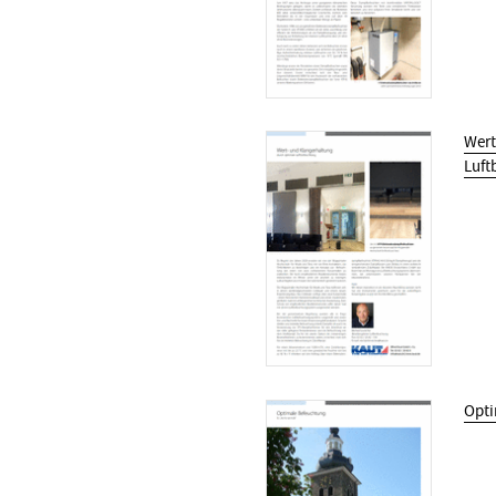
Wert
Luft
Opti