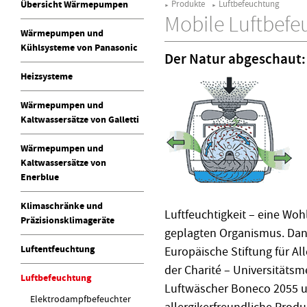
Übersicht Wärmepumpen
Produkte
Luftbefeuchtung
►
►
Mobile Luftbefe
Wärmepumpen und
Kühlsysteme von Panasonic
Der Natur abgeschaut:
Heizsysteme
Wärmepumpen und
Kaltwassersätze von Galletti
Wärmepumpen und
Kaltwassersätze von
Enerblue
Klimaschränke und
Luftfeuchtigkeit – eine Wo
Präzisionsklimageräte
geplagten Organismus. Dank
Luftentfeuchtung
Europäische Stiftung für Al
der Charité – Universitätsm
Luftbefeuchtung
Luftwäscher Boneco 2055 un
Elektrodampfbefeuchter
allergikerfreundliche Produ