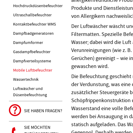
Hochdruckdüsenbefeuchter
Produkte und Dienstleistun
Ultraschallbefeuchter
von Allergikern nachweislic
Kontaktbefeuchter WMS
Der Luftwäscher wäscht und
Dampfbadgeneratoren
Filtermatten. Spezielle Be
Wasser; dabei wird die Luft
Dampfumformer
Verunreinigungen (wie z. B
Gasdampfbefeuchter
Gerüchen) gereinigt – wie i
Dampfverteilsysteme
gewaschen wird.
Mobile Luftbefeuchter
Die Befeuchtung geschieht 
Wassertechnik
der Verdunstung, was eine 
Luftwäscher und
zusätzlicher Steuergeräte b
Düsenbefeuchtung
Schöpfrippenkonstruktion d
Wasserstand eine volle Befe
SIE HABEN FRAGEN?
werden bei Ansaugung in da
statisch aufgeladen. Das Wa
SIE MÖCHTEN
Gegenpol. Deshalb werden 