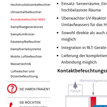
Einsatz: Serverräume, Ei
Hochdruckdüsenbefeuchter
hochbelastete Räume
Ultraschallbefeuchter
Überwachter UV-Reaktor 
Kontaktbefeuchter WMS
Umlaufwassers für das 
Dampfbadgeneratoren
Sowohl direkte als auch
Dampfumformer
möglich
Gasdampfbefeuchter
Integration in RLT-Gerät
Dampfverteilsysteme
Lieferung der komplette
Mobile Luftbefeuchter
Anbindung möglich
Wassertechnik
Kontaktbefeuchtungss
Luftwäscher und
Düsenbefeuchtung
SIE HABEN FRAGEN?
SIE MÖCHTEN