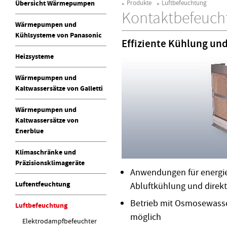
Übersicht Wärmepumpen
Produkte
Luftbefeuchtung
►
►
Kontaktbefeuch
Wärmepumpen und
Kühlsysteme von Panasonic
Effiziente Kühlung un
Heizsysteme
Wärmepumpen und
Kaltwassersätze von Galletti
Wärmepumpen und
Kaltwassersätze von
Enerblue
Klimaschränke und
Präzisionsklimageräte
Anwendungen für energiee
Luftentfeuchtung
Abluftkühlung und direkt
Betrieb mit Osmosewasse
Luftbefeuchtung
möglich
Elektrodampfbefeuchter