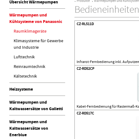
Produkte
Wärmepumpen und Kühlsystem
Übersicht Wärmepumpen
►
►
Bedieneinheite
Wärmepumpen und
Kühlsysteme von Panasonic
CZ-RL511D
Raumklimageräte
Klimasysteme für Gewerbe
und Industrie
Lufttechnik
Infrarot-Fernbedienung inkl. Aufputze
Reinraumtechnik
CZ-RD52CP
Kältetechnik
Heizsysteme
Wärmepumpen und
Kabel-Fernbedienung für Rastermaß-Ka
Kaltwassersätze von Galletti
CZ-RD517C
Wärmepumpen und
Kaltwassersätze von
Enerblue