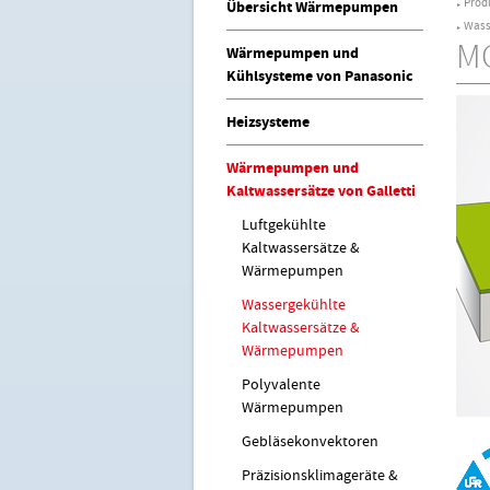
Prod
Übersicht Wärmepumpen
►
Wass
►
MC
Wärmepumpen und
Kühlsysteme von Panasonic
Heizsysteme
Wärmepumpen und
Kaltwassersätze von Galletti
Luftgekühlte
Kaltwassersätze &
Wärmepumpen
Wassergekühlte
Kaltwassersätze &
Wärmepumpen
Polyvalente
Wärmepumpen
Gebläsekonvektoren
Präzisionsklimageräte &