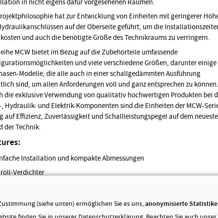
allation in nicht eigens dafür vorgesehenen Räumen.
Projektphilosophie hat zur Entwicklung von Einheiten mit geringerer Höh
Hydraulikanschlüssen auf der Oberseite geführt, um die Installationszeite
-kosten und auch die benötigte Größe des Technikraums zu verringern.
Reihe MCW bietet im Bezug auf die Zubehörteile umfassende
igurationsmöglichkeiten und viele verschiedene Größen, darunter einige
hasen-Modelle, die alle auch in einer schallgedämmten Ausführung
ltlich sind, um allen Anforderungen voll und ganz entsprechen zu können
h die exklusive Verwendung von qualitativ hochwertigen Produkten bei 
-, Hydraulik- und Elektrik-Komponenten sind die Einheiten der MCW-Seri
g auf Effizienz, Zuverlässigkeit und Schallleistungspegel auf dem neuest
d der Technik.
tures:
nfache Installation und kompakte Abmessungen
roll-Verdichter
tegrierbare Hydronik-Einheiten
te Verfügbarkeit von Zubehörteilen
Zustimmung (siehe unten) ermöglichen Sie es uns,
anonymisierte Statistik
rbesserung der Energieeffizienz
bsite finden Sie in unserer
Datenschutzerklärung
. Beachten Sie auch unser