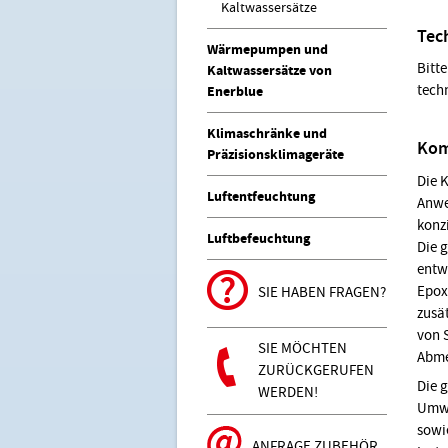
Kaltwassersätze
Tec
Wärmepumpen und
Bitte
Kaltwassersätze von
tech
Enerblue
Klimaschränke und
Kom
Präzisionsklimageräte
Die 
Luftentfeuchtung
Anwe
konz
Luftbefeuchtung
Die 
entw
Epox
SIE HABEN FRAGEN?
zusä
von 
SIE MÖCHTEN
Abme
ZURÜCKGERUFEN
Die 
WERDEN!
Umwä
sowi
ANFRAGE ZUBEHÖR