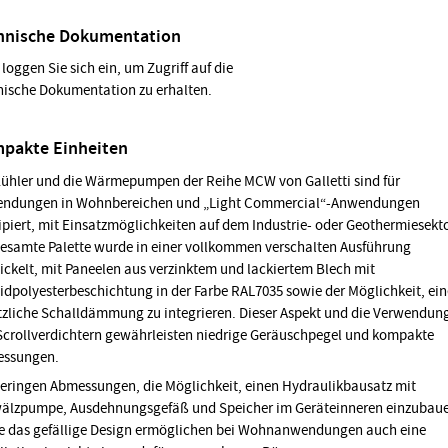
hnische Dokumentation
 loggen Sie sich ein, um Zugriff auf die
nische Dokumentation zu erhalten.
pakte Einheiten
Kühler und die Wärmepumpen der Reihe MCW von Galletti sind für
ndungen in Wohnbereichen und „Light Commercial“-Anwendungen
ipiert, mit Einsatzmöglichkeiten auf dem Industrie- oder Geothermiesekto
gesamte Palette wurde in einer vollkommen verschalten Ausführung
ickelt, mit Paneelen aus verzinktem und lackiertem Blech mit
idpolyesterbeschichtung in der Farbe RAL7035 sowie der Möglichkeit, ein
tzliche Schalldämmung zu integrieren. Dieser Aspekt und die Verwendun
Scrollverdichtern gewährleisten niedrige Geräuschpegel und kompakte
ssungen.
geringen Abmessungen, die Möglichkeit, einen Hydraulikbausatz mit
lzpumpe, Ausdehnungsgefäß und Speicher im Geräteinneren einzubau
e das gefällige Design ermöglichen bei Wohnanwendungen auch eine