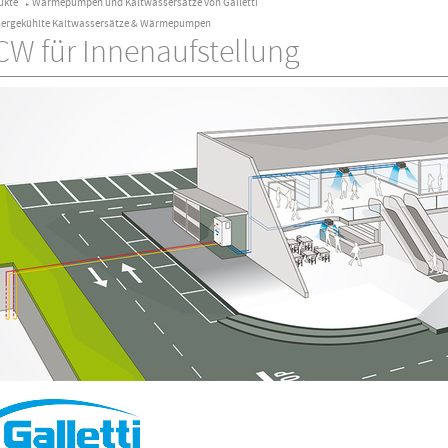
ukte
Wärmepumpen und Kaltwassersätze von Galletti
►
ergekühlte Kaltwassersätze & Wärmepumpen
W für Innenaufstellung