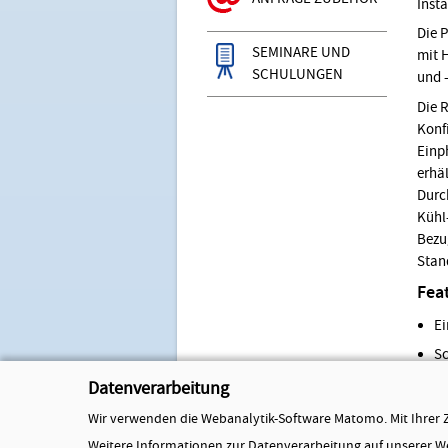
Inst
Die 
SEMINARE UND
mit 
SCHULUNGEN
und 
Die 
Konf
Einp
erhä
Durc
Kühl
Bezu
Stan
Fea
Ei
Sc
In
Datenverarbeitung
Gu
Wir verwenden die Webanalytik-Software Matomo. Mit Ihrer 
Ve
Weitere Informationen zur Datenverarbeitung auf unserer We