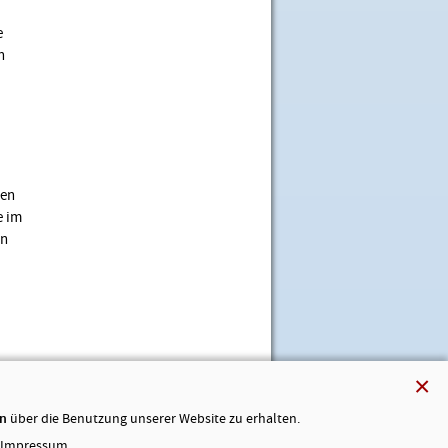
e
n
.
den
e im
en
×
en
über die Benutzung unserer Website zu erhalten.
Impressum
.