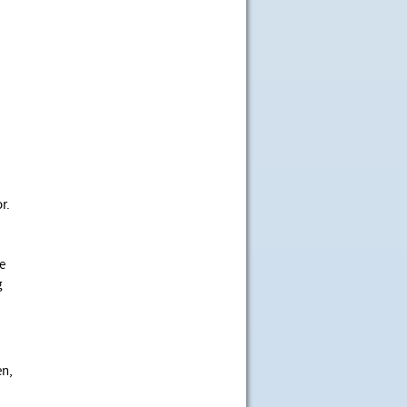
r.
e
g
en,