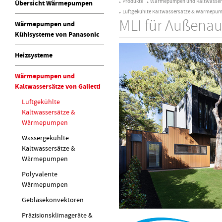
Produkte
Wärmepumpen und Kaltwassersä
Übersicht Wärmepumpen
►
►
Luftgekühlte Kaltwassersätze & Wärmepu
►
MLI für Außenau
Wärmepumpen und
Kühlsysteme von Panasonic
Heizsysteme
Wärmepumpen und
Kaltwassersätze von Galletti
Luftgekühlte
Kaltwassersätze &
Wärmepumpen
Wassergekühlte
Kaltwassersätze &
Wärmepumpen
Polyvalente
Wärmepumpen
Gebläsekonvektoren
Präzisionsklimageräte &