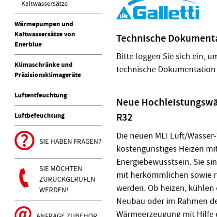
Kaltwassersätze
Wärmepumpen und
Kaltwassersätze von
Technische Dokument
Enerblue
Bitte loggen Sie sich ein, um
Klimaschränke und
technische Dokumentation 
Präzisionsklimageräte
Luftentfeuchtung
Neue Hochleistungsw
R32
Luftbefeuchtung
Die neuen MLI Luft/Wasser
SIE HABEN FRAGEN?
kostengünstiges Heizen mit
Energiebewusstsein. Sie sin
SIE MÖCHTEN
mit herkömmlichen sowie r
ZURÜCKGERUFEN
werden. Ob heizen, kühlen
WERDEN!
Neubau oder im Rahmen der
Wärmeerzeugung mit Hilfe 
ANFRAGE ZUBEHÖR