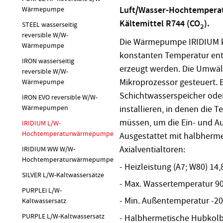
Luft/Wasser-Hochtempera
Wärmepumpe
Kältemittel R744 (CO
).
STEEL wasserseitig
2
reversible W/W-
Die Wärmepumpe IRIDIUM k
Wärmepumpe
konstanten Temperatur en
IRON wasserseitig
erzeugt werden. Die Umwäl
reversible W/W-
Mikroprozessor gesteuert. Es
Wärmepumpe
Schichtwasserspeicher ode
IRON EVO reversible W/W-
Wärmepumpen
installieren, in denen die 
müssen, um die Ein- und Au
IRIDIUM L/W-
Hochtemperaturwärmepumpe
Ausgestattet mit halbherm
Axialventialtoren:
IRIDIUM WW W/W-
Hochtemperaturwärmepumpe
- Heizleistung (A7; W80) 14,
SILVER L/W-Kaltwassersätze
- Max. Wassertemperatur 90
PURPLEi L/W-
- Min. Außentemperatur -20
Kaltwassersatz
PURPLE L/W-Kaltwassersatz
- Halbhermetische Hubkolb