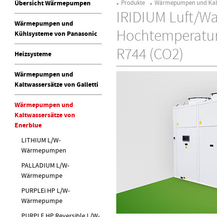
Übersicht Wärmepumpen
Produkte
Wärmepumpen und Kalt
►
►
IRIDIUM Luft/Wa
Wärmepumpen und
Hochtemperatu
Kühlsysteme von Panasonic
R744 (CO2)
Heizsysteme
Wärmepumpen und
Kaltwassersätze von Galletti
Wärmepumpen und
Kaltwassersätze von
Enerblue
LITHIUM L/W-
Wärmepumpen
PALLADIUM L/W-
Wärmepumpe
PURPLEi HP L/W-
Wärmepumpe
PURPLE HP Reversible L/W-