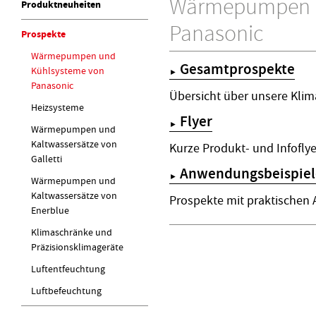
Wärmepumpen u
Produktneuheiten
Panasonic
Prospekte
Wärmepumpen und
Gesamtprospekte
Kühlsysteme von
►
Panasonic
Übersicht über unsere Kli
Heizsysteme
Flyer
►
Wärmepumpen und
Kaltwassersätze von
Kurze Produkt- und Infoflye
Galletti
Anwendungsbeispiel
►
Wärmepumpen und
Kaltwassersätze von
Prospekte mit praktischen
Enerblue
Klimaschränke und
Präzisionsklimageräte
Luftentfeuchtung
Luftbefeuchtung